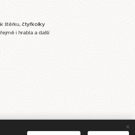
ak štěrku,
čtyřkolky
ejmě i hrabla a další