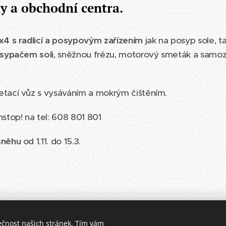
ly a obchodní centra.
x4 s radlicí a posypovým zařízením
jak na posyp sole, t
sypačem soli
, sněžnou frézu, motorový smeták a samozř
tací vůz s vysáváním a mokrým čištěním.
stop! na tel: 608 801 801
sněhu
od 1.11. do 15.3.
Hledáme nové kolegy neváhejte nás
kontaktovat
.
ečnost našich stránek. Tím vám