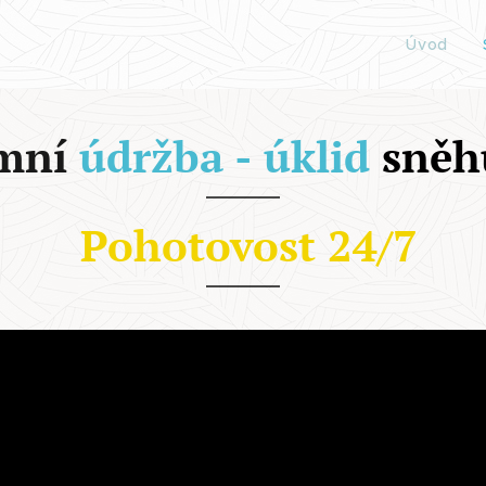
Úvod
ní
údržba - úklid
sněh
Pohotovost 24/7