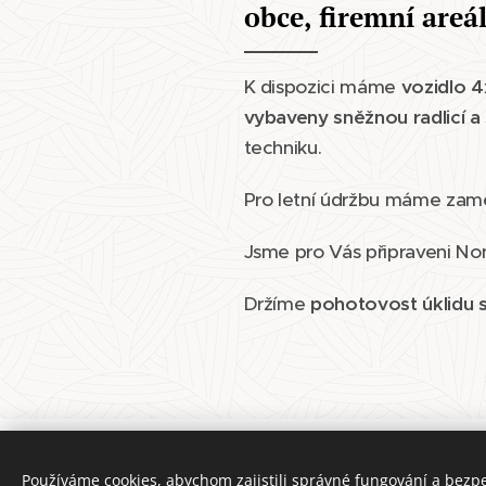
obce, firemní areá
K dispozici máme
vozidlo 4
vybaveny sněžnou radlicí
a 
techniku.
Pro letní údržbu máme zame
Jsme pro Vás připraveni Non
Držíme
pohotovost úklidu 
Používáme cookies, abychom zajistili správné fungování a bezp