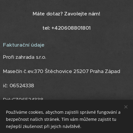
Máte dotaz? Zavolejte nám!
tel: +420608801801
Fakturační údaje
Profi zahrada s.r.o.
Masečín č.ev.370 Štěchovice 25207 Praha Západ
ič: 06524338
Dič:CZ06524338
Používáme cookies, abychom zajistili správné fungování a
bezpečnost našich stránek. Tím vám můžeme zajistit tu
nejlepší zkušenost při jejich návštěvě.
Hledáme nové kolegy neváhejte nás
kontaktovat
.