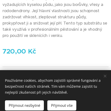
vyžadujících kyselou půdu, jako jsou borůvky, vřesy a
rododendrony. Její hlavní vlastnosti jsou schopnost
zadržovat vlhkost, zlepšovat strukturu půdy,
prokypřovat ji a snižovat její pH. Tento typ substrátu se
také využívá v profesionálním pěstování a je vhodný
pro použití ve sklenících i venku.
720,00
Kč
Hledáme nové kolegy neváhejte nás
kontaktovat
.
Používáme cookies, abychom zajistili správné fungování a
bezpečnost našich stránek. Tím vám můžeme zajistit tu
Vytvořeno službou
Webnode
Cookies
nejlepší zkušenost při jejich návštěvě.
Do košíku
Přijmout nezbytné
Přijmout vše