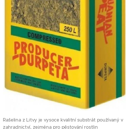
Rašelina z Litvy je vysoce kvalitní substrát používaný v
zahradnictví, zejména pro pěstování rostlin